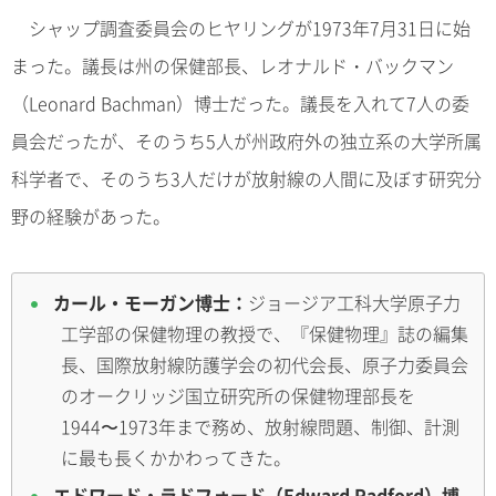
シャップ調査委員会のヒヤリングが1973年7月31日に始
まった。議長は州の保健部長、レオナルド・バックマン
（Leonard Bachman）博士だった。議長を入れて7人の委
員会だったが、そのうち5人が州政府外の独立系の大学所属
科学者で、そのうち3人だけが放射線の人間に及ぼす研究分
野の経験があった。
カール・モーガン博士：
ジョージア工科大学原子力
工学部の保健物理の教授で、『保健物理』誌の編集
長、国際放射線防護学会の初代会長、原子力委員会
のオークリッジ国立研究所の保健物理部長を
1944〜1973年まで務め、放射線問題、制御、計測
に最も長くかかわってきた。
エドワード・ラドフォード（Edward Radford）博