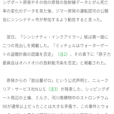
ングポート原発やその他の原発の放射線データとがん死亡
率の変化のデータを見た後、ジマー原発の運転認可の公聴
会にシンシナティ市が参加するよう勧告すると言った。
翌日、『シンシナティ・インクアイラー』紙は第一面に
二つの見出しを掲載した。「ミッチェルはウォーターゲー
トの盗聴計画の認識を否定」
（注2）
、その真下に「原子力
委員会はオハイオ川の放射能汚染を否定」と掲載された。
原発からの「放出量ゼロ」という公式声明と、ニューク
リア・サービス社N.U.S.
（注3）
が発表した、シッピングポ
ート周辺の土壌、ミルク、河川堆積物中のストロンチウム
90が通常以上だったことは大きな矛盾で、この事件とウォ