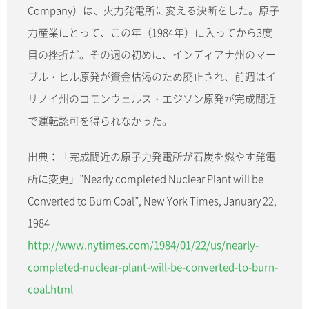
Company）は、火力発電所に変える決断をした。原子
力産業にとって、この年（1984年）に入ってから3度
目の挫折だ。その週の初めに、インディアナ州のマー
ブル・ヒル原発が資金枯渇のため廃止され、前週はイ
リノイ州のコモンウェルス・エジソン原発が完成間近
で運転認可を得られなかった。
出典：「完成間近の原子力発電所が石炭を燃やす発電
所に変更」”Nearly completed Nuclear Plant will be
Converted to Burn Coal”, New York Times, January 22,
1984
http://www.nytimes.com/1984/01/22/us/nearly-
completed-nuclear-plant-will-be-converted-to-burn-
coal.html