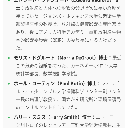
士：
放射線と人体への影響の分野で次に長い経歴を
持っていた。ジョンズ・ホプキンス大学公衆衛生学
部環境医学の教授で、放射線の健康影響の専門家で
あり、後にアメリカ科学アカデミー電離放射線生物
学的影響委員会（BEIR）の委員長になる人物だっ
た。
モリス・ドグルート（Morria DeGroot）博士：
最近
この分野の経験を持った、カーネギー-メロン大学
統計学部長、数学統計学教授。
ポール・コーティン（Paul Kotin）博士：
フィラデ
ルフィア州テンプル大学保健科学センター副センタ
ー長の病理学教授で、国立がん研究所と環境保護局
のコンサルタントをしていた。
ハリー・スミス（Harry Smith）博士：
ニューヨー
ク州トロイのレンセレアー工科大学経営学部長、生