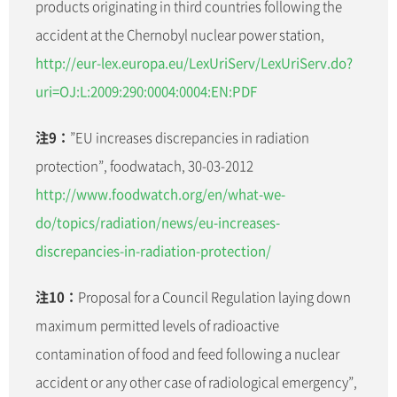
products originating in third countries following the
accident at the Chernobyl nuclear power station,
http://eur-lex.europa.eu/LexUriServ/LexUriServ.do?
uri=OJ:L:2009:290:0004:0004:EN:PDF
注9：
”EU increases discrepancies in radiation
protection”, foodwatach, 30-03-2012
http://www.foodwatch.org/en/what-we-
do/topics/radiation/news/eu-increases-
discrepancies-in-radiation-protection/
注10：
Proposal for a Council Regulation laying down
maximum permitted levels of radioactive
contamination of food and feed following a nuclear
accident or any other case of radiological emergency”,