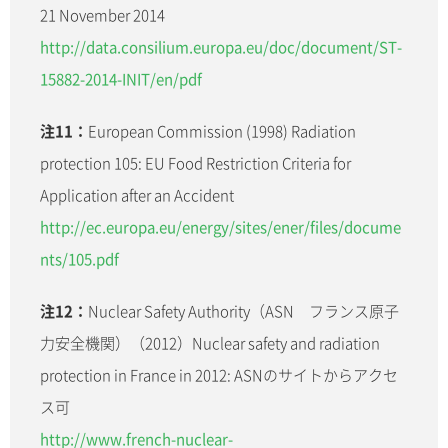
21 November 2014
http://data.consilium.europa.eu/doc/document/ST-
15882-2014-INIT/en/pdf
注11：
European Commission (1998) Radiation
protection 105: EU Food Restriction Criteria for
Application after an Accident
http://ec.europa.eu/energy/sites/ener/files/docume
nts/105.pdf
注12：
Nuclear Safety Authority（ASN フランス原子
力安全機関）（2012）Nuclear safety and radiation
protection in France in 2012: ASNのサイトからアクセ
ス可
http://www.french-nuclear-