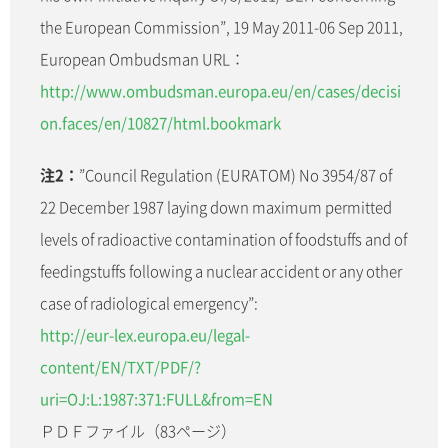
the European Commission”, 19 May 2011-06 Sep 2011,
European Ombudsman URL：
http://www.ombudsman.europa.eu/en/cases/decisi
on.faces/en/10827/html.bookmark
注2：
”Council Regulation (EURATOM) No 3954/87 of
22 December 1987 laying down maximum permitted
levels of radioactive contamination of foodstuffs and of
feedingstuffs following a nuclear accident or any other
case of radiological emergency”:
http://eur-lex.europa.eu/legal-
content/EN/TXT/PDF/?
uri=OJ:L:1987:371:FULL&from=EN
ＰＤＦファイル（83ページ）