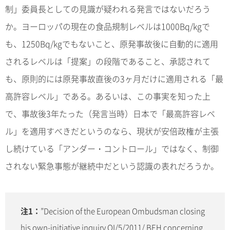
制」委員長としての見識が疑われる発言ではないだろう
か。ヨーロッパの現在の食品規制レベルは1000Bq/kgで
も、1250Bq/kgでもないこと、原発事故後に自動的に適用
されるレベルは「提案」の段階であること、承認されて
も、原則的には原発事故直後の3ヶ月だけに適用される「最
高許容レベル」である。あるいは、この事実を知った上
で、事故後3年たった（発言当時）日本で「最高許容レベ
ル」を適用すべきだというのなら、現状が安倍政権が主張
し続けている「アンダー・コントロール」ではなく、制御
されない緊急事態が継続中だという認識の表れだろうか。
注1：
”Decision of the European Ombudsman closing
his own-initiative inquiry OI/5/2011/ BEH concerning