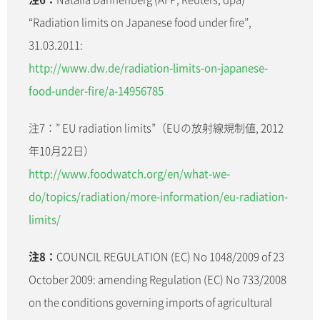
“Radiation limits on Japanese food under fire”,
31.03.2011:
http://www.dw.de/radiation-limits-on-japanese-
food-under-fire/a-14956785
注7：” EU radiation limits”（EUの放射線規制値, 2012
年10月22日）
http://www.foodwatch.org/en/what-we-
do/topics/radiation/more-information/eu-radiation-
limits/
注8：
COUNCIL REGULATION (EC) No 1048/2009 of 23
October 2009: amending Regulation (EC) No 733/2008
on the conditions governing imports of agricultural