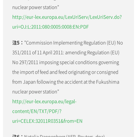
nuclear power station”
http://eur-lex.europa.eu/LexUriServ/LexUriServ.do?
uri=OJ:L:2011:080:0005:0008:EN:PDF
注5：
”Commission Implementing Regulation (EU) No
351/2011 of 11 April 2011: amending Regulation (EU)
No 297/2011 imposing special conditions governing
the import of feed and feed originating or consigned
from Japan following the accident at the Fukushima
nuclear power station”
http://eur-lex.europa.eu/legal-
content/EN/TXT/PDF/?
uri=CELEX:32011R0351&from=EN
注6：
Natalia Dannenberg (AFP, Reuters, dpa)