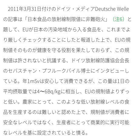
2011年3月31日付けのドイツ・メディアDeutsche Welle
の記事は「日本食品の放射線制限値に非難砲火」
（注6）
と
題して、EUが日本の汚染地域から入る食品を、これまでよ
り厳しくチェックすることにしたと報道した上で、EUの規
制値そのものが健康を守る役割を果たしておらず、この規
制値は許されないと抗議する、ドイツ放射線防護協会会長
のセバスチャン・プフルークバイル博士にインタビューし
ている。年1mSvは安心して消費できるが、この量は1日の
平均摂取量では4〜6Bq/kgに相当し、EUの規制値よりずっ
と低い。農家にとって、このような低い放射線レベルの食
品を生産するのは難しいと認めた上で、規制値が消費者に
安全なレベルではなく、生産者にとって商業的に実行可能
なレベルを基に設定されていると憤る。