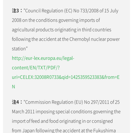
注3：
”Council Regulation (EC) No 733/2008 of 15 July
2008 on the conditions governing imports of
agricultural products originating in third countries
following the accident at the Chernobyl nuclear power
station”
http://eur-lex.europa.eu/legal-
content/EN/TXT/PDF/?
uri=CELEX:32008R0733&qid=1425359523383&from=E
N
注4：
”Commission Regulation (EU) No 297/2011 of 25
March 2011 imposing special conditions governing the
import of feed and food originating in or consigned
from Japan following the accident at the Fukushima