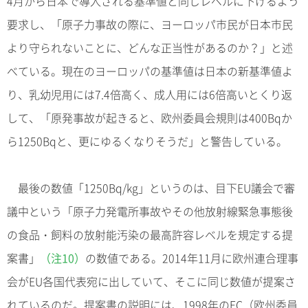
4月から日本で導入される基準値と同じレベルに下げるよう
要求し、「原子力事故の際に、ヨーロッパ市民が日本市民
より守られないことに、どんな正当性があるのか？」と述
べている。現在のヨーロッパの基準値は日本の新基準値よ
り、乳幼児用には7.4倍高く、成人用には6倍高いとくり返
して、「原発事故が起きると、欧州委員会規則は400Bqか
ら1250Bqと、更にゆるくなりそうだ」と警告している。
最後の数値「1250Bq/kg」というのは、目下EU議会で審
議中という「原子力発電所事故やその他放射線緊急事態後
の食品・飼料の放射能汚染の最高許容レベルを規定する提
案書」
（注10）
の数値である。2014年11月に欧州連合理事
会がEU各国代表宛に出していて、そこに同じ数値が提案さ
れているのだ。提案書の説明には、1998年のEC（欧州委員