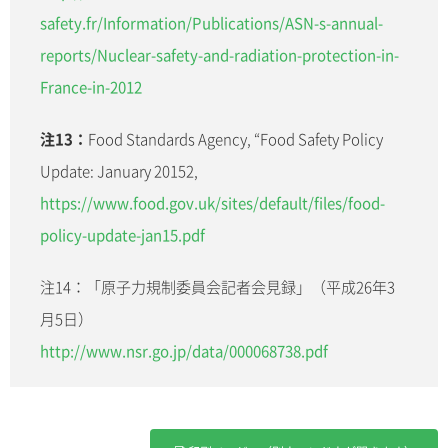
safety.fr/Information/Publications/ASN-s-annual-
reports/Nuclear-safety-and-radiation-protection-in-
France-in-2012
注13：
Food Standards Agency, “Food Safety Policy
Update: January 20152,
https://www.food.gov.uk/sites/default/files/food-
policy-update-jan15.pdf
注14：「原子力規制委員会記者会見録」（平成26年3
月5日）
http://www.nsr.go.jp/data/000068738.pdf