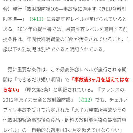
会）発行「放射線防護105—事故後に適用すべきEU食料制
限基準—」
（注11）
に最高許容レベルが挙げられていると
ある。2014年の提言書では、最高許容レベルを適用する前
提条件は、年間食料消費量の10%が汚染されていること、1
歳以下の乳幼児は別枠であると明記されている。
更に重要な条件は、この最高許容レベルが施行される期
間は「できるだけ短い期間」で
「事故後3ヶ月を越えてはな
らない」
（原文第3条）と明記されている。『フランスの
2012年原子力安全と放射線防護』
（注12）
でも、チェルノ
ブイリ事故を受けて策定された「原子力発電所事故やその
他放射線緊急事態後の食品・飼料の放射能汚染の最高許容
レベル」の「自動的な適用は3ヶ月を超えてはならない」