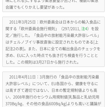
味にとれる]にするよう緊急要望が出され、複数の緊急
会議でもくりかえし要望があった。
2011年3月25日：欧州委員会は日本からの輸入食品に
関する「欧州委員会施行規則」（297/2011,
注4
）を設
定／施行した。「食品中の放射能汚染最大許容レベル」
はチェルノブイリ事故直後に設定されたものである[上
記注2の表]。また、日本に全ての輸出食品のチェックを
求め、EUに入った時点でも抜き打ち検査を行うことと
した。この規則は3月27日から施行された。
2011年4月11日：3月施行の「食品中の放射能汚染最
大許容レベル」について、EU各国から、健康を守るに
は高すぎて適切ではない、日本の暫定規制値よりも高
い、2008年施行のセシウム用規制値[乳製品と乳幼児用
370Bq/kg、その他の食品600Bq/kg]よりも高いと議論が