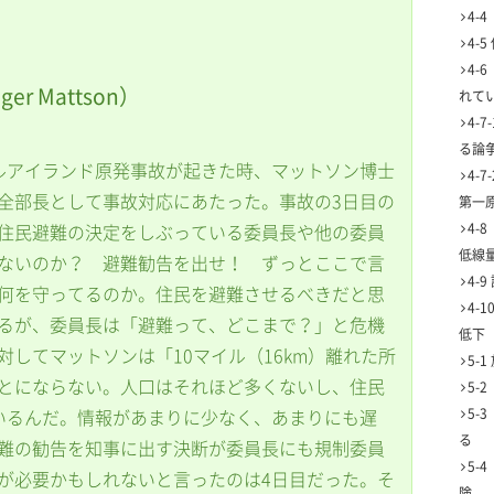
4-
4-
4-
 Mattson）
れて
4-
る論
ルアイランド原発事故が起きた時、マットソン博士
4-
全部長として事故対応にあたった。事故の3日目の
第一
4-
住民避難の決定をしぶっている委員長や他の委員
低線
ないのか？ 避難勧告を出せ！ ずっとここで言
4-
何を守ってるのか。住民を避難させるべきだと思
4-
るが、委員長は「避難って、どこまで？」と危機
低下
してマットソンは「10マイル（16km）離れた所
5-
とにならない。人口はそれほど多くないし、住民
5-
5-
いるんだ。情報があまりに少なく、あまりにも遅
る
難の勧告を知事に出す決断が委員長にも規制委員
5-
が必要かもしれないと言ったのは4日目だった。そ
険