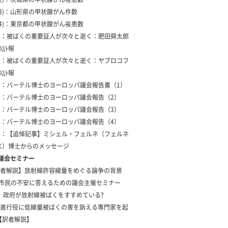
 (3)：山形県の甲状腺がん件数
 (4)：東京都の甲状腺がん罹患数
-1：被ばくの重要証人が次々と逝く：肥田舜太郎
の訃報
-2：被ばくの重要証人が次々と逝く：ヤブロコフ
の訃報
-3：バーテル博士のヨーロッパ議会報告書（1）
-4：バーテル博士のヨーロッパ議会報告（2）
-5：バーテル博士のヨーロッパ議会報告（3）
-6：バーテル博士のヨーロッパ議会報告（4）
-1：【追悼記事】ミシェル・フェルネ（フェルネ
ス）博士からのメッセージ
年議会セミナー
者解説】放射線許容線量をめぐる論争の背景
1 市民の不安に答えるための議会主催セミナー
2 政府が放射線被ばくをすすめている?
進行役に低線量被ばくの害を訴える専門家を起
【訳者解説】