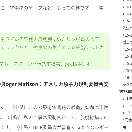
14
に、非生物のデータなど、もっての他です。（中
14
15
先生
15
は「生きている細胞の細胞膜に似たリン脂質の人工
博士
はチェラックらと、微生物の生きている細胞でペトカ
15
15
・スターングラス前掲書、pp.129-134.
15
15
16
（Roger Mattson：アメリカ原子力規制委員会安
ック
1976
【訳
1-
す。（中略）この公衆衛生問題の最重要課題は市民
1-
。（中略）私の仕事は規制官として、放射線基準に
司会
です。（中略）BEIR委員会が審査するようなレポー
用：