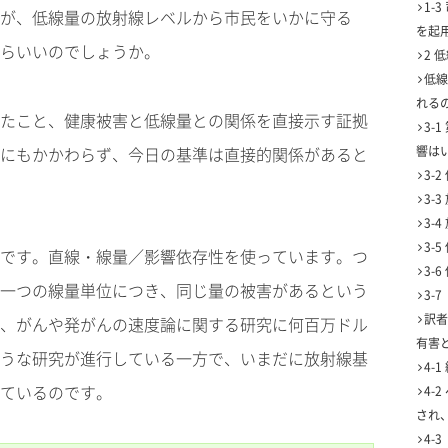
1-
が、低線量の放射線レベルから市民をいかに守る
を起
らいいのでしょうか。
2 
低線
れる
たこと、健康被害と低線量との関係を直接示す証拠
3-
にもかかわらず、今日の基準は直接的関係があると
響は
3-
3-
3-
3-
です。直線・線量／影響依存性を使っています。つ
3-
一つの線量単位につき、同じ量の被害があるという
3-
訳者
、がんや発がんの速度論に関する研究に何百万ドル
有害
うな研究が進行している一方で、いまだに放射線基
4-
ているのです。
4-
され
4-