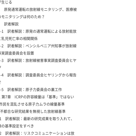
が生じる
12 原発通常運転の放射線モニタリング、医療被
のモニタリングは何のため？
13 訳者解説
14-1 訳者解説：原発の通常運転による放射能放
と乳児死亡率の相関関係
14-2 訳者解説：ペンシルベニア州知事が放射線
事実調査委員会を設置
14-3 訳者解説：放射線被害事実調査委員会ヒヤ
グ
14-4 訳者解説：調査委員会ヒヤリングから報告
で
14-5 訳者解説：原子力委員会の裏工作
1 第7章 ICRPの許容線量は「基準」ではない
2 市民を混乱させる原子力ムラの線量基準
3 不都合な研究結果を無視した放射線基準
4-1 訳者解説：最新の研究成果を取り入れて、
線の基準設定をすべき
4-2 訳者解説：リスクコミュニケーションは放