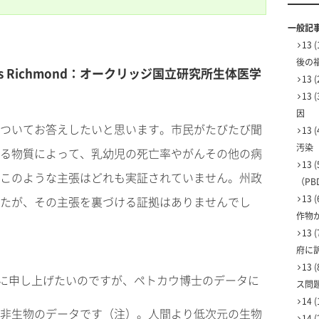
一般記
13
後の
les Richmond：オークリッジ国立研究所生体医学
13
13
因
ついてお答えしたいと思います。市民がたびたび聞
13
汚染
る物質によって、乳幼児の死亡率やがんその他の病
13
このような主張はどれも実証されていません。州政
（PBD
13
たが、その主張を裏づける証拠はありませんでし
作物
13
府に
13
に申し上げたいのですが、ペトカウ博士のデータに
ス問
14
非生物のデータです（注）。人間より低次元の生物
14