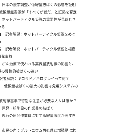
4 日本の疫学調査が低線量被ばくの影響を証明
5 低線量無害派が「すべてが嘘だ」と証拠を否定
6 ホットパーティクル仮説の重要性が見落とさ
いる
7-1 訳者解説：ホットパーティクル仮説をめぐ
争
7-2 訳者解説：ホットパーティクル仮説と福島
原発事故
8 がん治療で使われる高線量放射線の影響と、
量の慢性的被ばくの違い
9 訳者解説：キロラド／キログレイって何？
10 低線量被ばくの最大の影響は免疫システムの
1 放射線基準で特別な注意が必要な人々は誰か？
2 原発・核施設の作業員の被ばく
3 現行の原発作業員に対する線量限度が高すぎ
4 市民の声：プルトニウム再処理と増殖炉は危