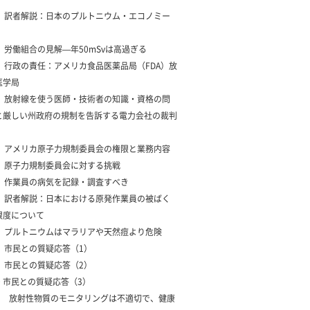
5 訳者解説：日本のプルトニウム・エコノミー
6 労働組合の見解—年50mSvは高過ぎる
1 行政の責任：アメリカ食品医薬品局（FDA）放
医学局
2 放射線を使う医師・技術者の知識・資格の問
と厳しい州政府の規制を告訴する電力会社の裁判
3 アメリカ原子力規制委員会の権限と業務内容
4 原子力規制委員会に対する挑戦
5 作業員の病気を記録・調査すべき
6 訳者解説：日本における原発作業員の被ばく
限度について
7 プルトニウムはマラリアや天然痘より危険
8 市民との質疑応答（1）
9 市民との質疑応答（2）
10 市民との質疑応答（3）
11 放射性物質のモニタリングは不適切で、健康