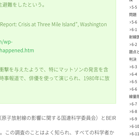
自主避難をしたという。
5-
問題
5-
eport: Crisis at Three Mile Island”, Washington
6-
射線
m/wp-
6-
athappened.htm
題点
判決
6-
衝撃を与えたようで、特にマットソンの発言を含
6-
時事報道で、俳優を使って演じられ、1980年に放
6-
6-
線量
6-
6-
AR（原子放射線の影響に関する国連科学委員会）とBEIR
6-
6-
。この調査のことはよく知られ、すべての科学者か
6-