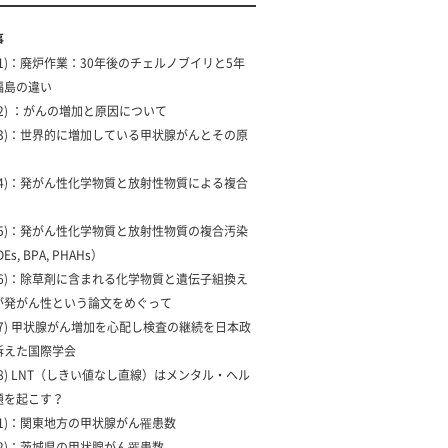
事
 (1)：廃炉作業：30年後のチェルノブイリと5年
福島の違い
 (2) ：がんの増加と原因について
 (3)：世界的に増加している甲状腺がんとその原
 (4)：発がん性化学物質と放射性物質による複合
 (5)：発がん性化学物質と放射性物質の複合汚染
Es, BPA, PHAHs）
 (6)：除草剤に含まれる化学物質と遺伝子組換え
が発がん性という論文をめぐって
 (7) 甲状腺がん増加を心配し検査の継続を日本政
訴えた国際学会
 (8) LNT（しきい値なし直線）はメンタル・ヘル
題を起こす？
 (1)：関東地方の甲状腺がん罹患数
 (2)：茨城県の甲状腺がん罹患数