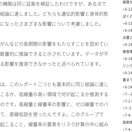
被害
の機関は同じ証拠を検証したわけですが、ある点で
6-
結論に達しました。どちらも遺伝的影響と身体的影
ばく
になったさまざまな影響について考慮しました。
6-
6-
出量
がんなどの長期間の影響をもたらすことを認めてい
6-
被害
数量的に推論できると示されています。データが不
6-
る影響を推測できなかったと述べられています。
リン
6-
書ま
は、このレポート二つとも基本的に同じ結論に達し
6-
こるか、低線量の高い領域で何が起こるか推測する
7—
7-
のです。高線量と線量率の影響と、ゼロ線量でのバ
7−
て、直線仮説を使ったんですよ。このグループで
7-
放射
起こること、線量率の要素をリスク計算の中に組み
7-