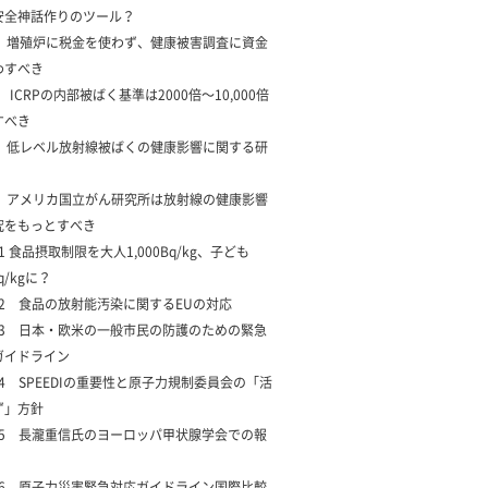
安全神話作りのツール？
1 増殖炉に税金を使わず、健康被害調査に資金
わすべき
2 ICRPの内部被ばく基準は2000倍〜10,000倍
すべき
3 低レベル放射線被ばくの健康影響に関する研
4 アメリカ国立がん研究所は放射線の健康影響
究をもっとすべき
5-1 食品摂取制限を大人1,000Bq/kg、子ども
q/kgに？
5-2 食品の放射能汚染に関するEUの対応
5-3 日本・欧米の一般市民の防護のための緊急
ガイドライン
5-4 SPEEDIの重要性と原子力規制委員会の「活
ず」方針
5-5 長瀧重信氏のヨーロッパ甲状腺学会での報
5-6 原子力災害緊急対応ガイドライン国際比較