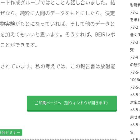
レポート作成グループではとことん話し合いました。結
射能
ぜなら、純粋に人間のデータをもとにしたら、決定
8-
をま
物実験がもとになっていれば、そして他のデータと
8-
を加えてもいいと思います。そうすれば、BEIRレポ
低く
8-
ことができます。
究
8-
の研
表されています。私の考えでは、この報告書は放射能
8-
100B
8-
8-
対応
印刷ページへ（別ウィンドウが開きます）
8-
用せ
8-
告
年議会セミナー
8-