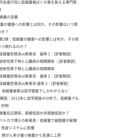
3 司会進行役に低線量被ばくの害を訴える専門家
用
低線量の定義
量の健康への影響とは何か、その影響はいつ現
のか？
1 第3章：低線量の健康への影響とは何か、その影
いつ現れるのか？
2 低線量危険派vs無害派 論争 1：[訳者解説]
3 放射性降下物と心臓病の相関関係：[訳者解説]
4 放射性降下物と心臓病の相関関係
5 低線量危険派vs無害派 論争 2：[訳者解説]
6 低線量危険派vs無害派 論争 3：[訳者解説]
7 低線量被害は疫学調査でしかわからない
解説：2013年に疫学調査の分析で、低線量でも
と判明
1 線量反応関係、直線仮説か非直線仮説か？
2 ペトカウ博士の新発見：低線量で細胞膜が破壊
、免疫システムに影響
3 肺がん率が最小線量から急激に上昇