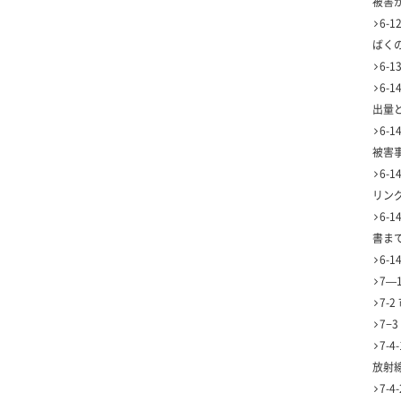
被害
6-
ばく
6-
6-
出量
6-
被害
6-
リン
6-
書ま
6-
7—
7-
7−
7-
放射
7-