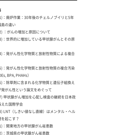
事
 (1)：廃炉作業：30年後のチェルノブイリと5年
福島の違い
 (2) ：がんの増加と原因について
 (3)：世界的に増加している甲状腺がんとその原
 (4)：発がん性化学物質と放射性物質による複合
 (5)：発がん性化学物質と放射性物質の複合汚染
Es, BPA, PHAHs）
 (6)：除草剤に含まれる化学物質と遺伝子組換え
が発がん性という論文をめぐって
 (7) 甲状腺がん増加を心配し検査の継続を日本政
訴えた国際学会
 (8) LNT（しきい値なし直線）はメンタル・ヘル
題を起こす？
 (1)：関東地方の甲状腺がん罹患数
 (2)：茨城県の甲状腺がん罹患数