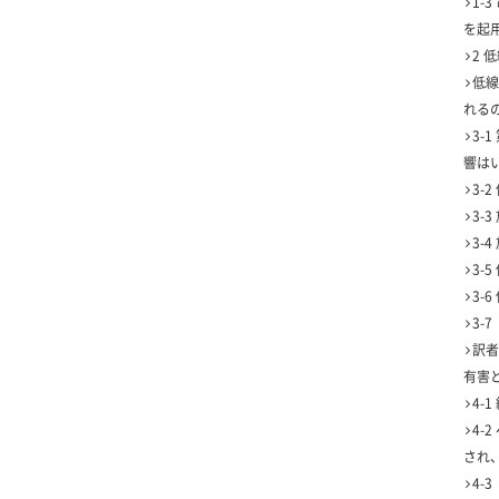
1-
を起
2 
低線
れる
3-
響は
3-
3-
3-
3-
3-
3-
訳者
有害
4-
4-
され
4-