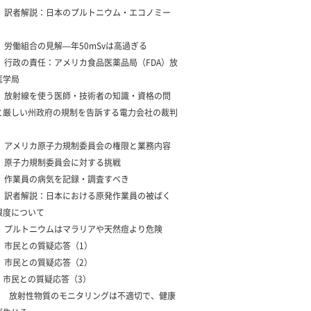
5 訳者解説：日本のプルトニウム・エコノミー
6 労働組合の見解—年50mSvは高過ぎる
1 行政の責任：アメリカ食品医薬品局（FDA）放
医学局
2 放射線を使う医師・技術者の知識・資格の問
と厳しい州政府の規制を告訴する電力会社の裁判
3 アメリカ原子力規制委員会の権限と業務内容
4 原子力規制委員会に対する挑戦
5 作業員の病気を記録・調査すべき
6 訳者解説：日本における原発作業員の被ばく
限度について
7 プルトニウムはマラリアや天然痘より危険
8 市民との質疑応答（1）
9 市民との質疑応答（2）
10 市民との質疑応答（3）
11 放射性物質のモニタリングは不適切で、健康