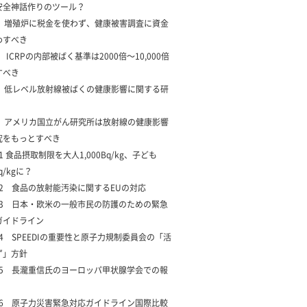
安全神話作りのツール？
1 増殖炉に税金を使わず、健康被害調査に資金
わすべき
2 ICRPの内部被ばく基準は2000倍〜10,000倍
すべき
3 低レベル放射線被ばくの健康影響に関する研
4 アメリカ国立がん研究所は放射線の健康影響
究をもっとすべき
5-1 食品摂取制限を大人1,000Bq/kg、子ども
q/kgに？
5-2 食品の放射能汚染に関するEUの対応
5-3 日本・欧米の一般市民の防護のための緊急
ガイドライン
5-4 SPEEDIの重要性と原子力規制委員会の「活
ず」方針
5-5 長瀧重信氏のヨーロッパ甲状腺学会での報
5-6 原子力災害緊急対応ガイドライン国際比較