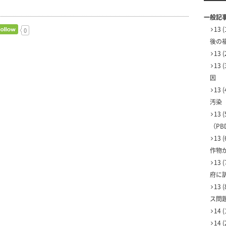
一般記
13
0
後の
13
13
因
13
汚染
13
（PBD
13
作物
13
府に
13
ス問
14
14