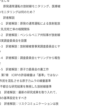
が生じる
12 原発通常運転の放射線モニタリング、医療被
のモニタリングは何のため？
13 訳者解説
14-1 訳者解説：原発の通常運転による放射能放
と乳児死亡率の相関関係
14-2 訳者解説：ペンシルベニア州知事が放射線
事実調査委員会を設置
14-3 訳者解説：放射線被害事実調査委員会ヒヤ
グ
14-4 訳者解説：調査委員会ヒヤリングから報告
で
14-5 訳者解説：原子力委員会の裏工作
1 第7章 ICRPの許容線量は「基準」ではない
2 市民を混乱させる原子力ムラの線量基準
3 不都合な研究結果を無視した放射線基準
4-1 訳者解説：最新の研究成果を取り入れて、
線の基準設定をすべき
4-2 訳者解説：リスクコミュニケーションは放