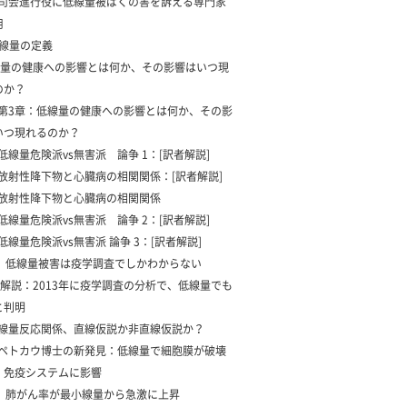
3 司会進行役に低線量被ばくの害を訴える専門家
用
低線量の定義
量の健康への影響とは何か、その影響はいつ現
のか？
1 第3章：低線量の健康への影響とは何か、その影
いつ現れるのか？
2 低線量危険派vs無害派 論争 1：[訳者解説]
3 放射性降下物と心臓病の相関関係：[訳者解説]
4 放射性降下物と心臓病の相関関係
5 低線量危険派vs無害派 論争 2：[訳者解説]
6 低線量危険派vs無害派 論争 3：[訳者解説]
7 低線量被害は疫学調査でしかわからない
解説：2013年に疫学調査の分析で、低線量でも
と判明
1 線量反応関係、直線仮説か非直線仮説か？
2 ペトカウ博士の新発見：低線量で細胞膜が破壊
、免疫システムに影響
3 肺がん率が最小線量から急激に上昇