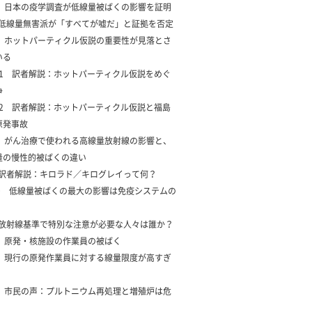
4 日本の疫学調査が低線量被ばくの影響を証明
5 低線量無害派が「すべてが嘘だ」と証拠を否定
6 ホットパーティクル仮説の重要性が見落とさ
いる
7-1 訳者解説：ホットパーティクル仮説をめぐ
争
7-2 訳者解説：ホットパーティクル仮説と福島
原発事故
8 がん治療で使われる高線量放射線の影響と、
量の慢性的被ばくの違い
9 訳者解説：キロラド／キログレイって何？
10 低線量被ばくの最大の影響は免疫システムの
1 放射線基準で特別な注意が必要な人々は誰か？
2 原発・核施設の作業員の被ばく
3 現行の原発作業員に対する線量限度が高すぎ
4 市民の声：プルトニウム再処理と増殖炉は危