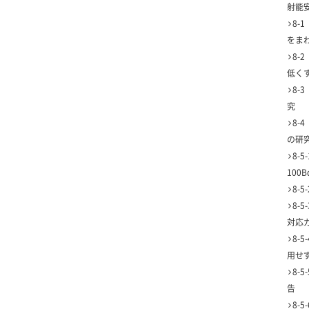
射能
8-
をま
8-
低く
8-
究
8-
の研
8-
100B
8-
8-
対応
8-
用せ
8-
告
8-