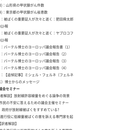
 (3)：山形県の甲状腺がん件数
 (4)：東京都の甲状腺がん罹患数
-1：被ばくの重要証人が次々と逝く：肥田舜太郎
の訃報
-2：被ばくの重要証人が次々と逝く：ヤブロコフ
の訃報
-3：バーテル博士のヨーロッパ議会報告書（1）
-4：バーテル博士のヨーロッパ議会報告（2）
-5：バーテル博士のヨーロッパ議会報告（3）
-6：バーテル博士のヨーロッパ議会報告（4）
-1：【追悼記事】ミシェル・フェルネ（フェルネ
ス）博士からのメッセージ
年議会セミナー
者解説】放射線許容線量をめぐる論争の背景
1 市民の不安に答えるための議会主催セミナー
2 政府が放射線被ばくをすすめている?
進行役に低線量被ばくの害を訴える専門家を起
【訳者解説】