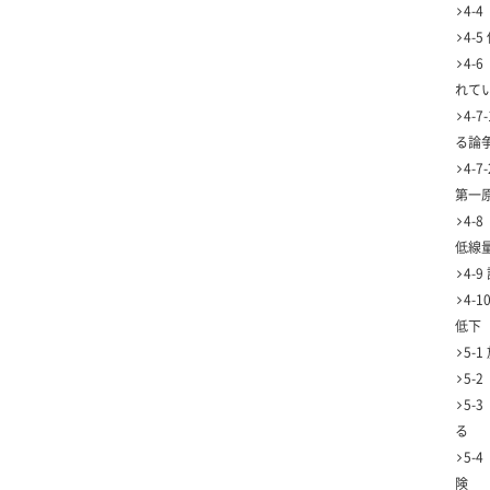
4-
4-
4-
れて
4-
る論
4-
第一
4-
低線
4-
4-
低下
5-
5-
5-
る
5-
険